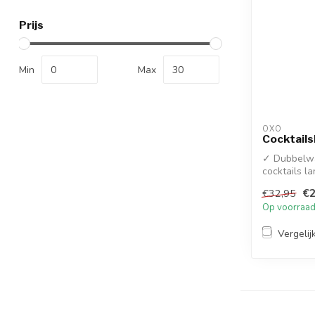
Prijs
Min
Max
OXO
Cocktail
✓ Dubbelwa
cocktails l
condens aan
€2
€32,95
Op voorraa
Vergelij