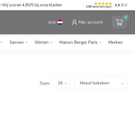
Wij scoren 4,80/5 bij onze klanten
4.8
/5.0
138
beoordelingen
0
Mijn account
EUR
Servies
Wonen
Maison Berger Paris
Merken
Toon: