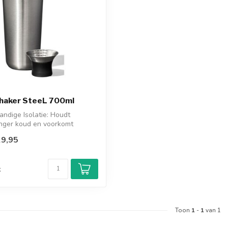
shaker SteeL 700ml
ndige Isolatie: Houdt
anger koud en voorkomt
 de...
9,95
d
k
Toon
1
-
1
van 1