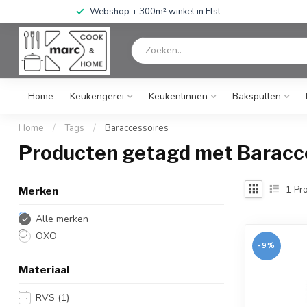
Webshop + 300m² winkel in Elst
Home
Keukengerei
Keukenlinnen
Bakspullen
Home
/
Tags
/
Baraccessoires
Producten getagd met Baracc
1
Pro
Merken
Alle merken
OXO
-9%
Materiaal
RVS
(1)