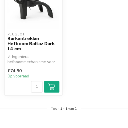
PEUGEOT
Kurkentrekker
Hefboom Baltaz Dark
14 cm
✓ Ingenieus
hefboommechanisme voor
het openen van flessen met
€74,90
minimale kracht
Op voorraad
✓...
Toon
1
-
1
van 1