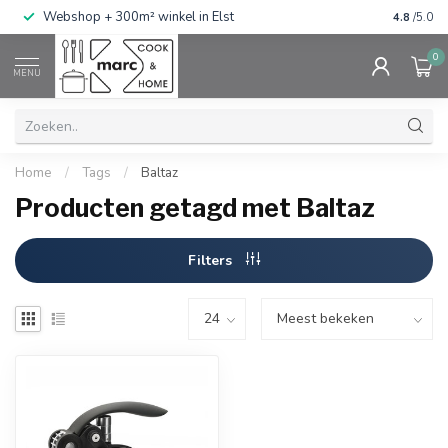
g
Webshop + 300m² winkel in Elst
Gratis ve
4.8
/5.0
0
MENU
Home
/
Tags
/
Baltaz
Producten getagd met Baltaz
Filters