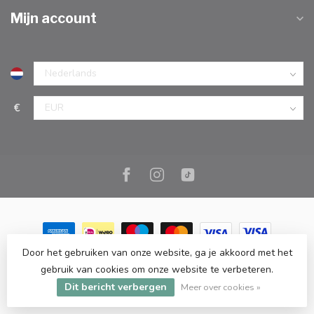
Mijn account
€
Door het gebruiken van onze website, ga je akkoord met het
© Copyright 2026 Marc Cook & Home | Webshop | Fysieke
gebruik van cookies om onze website te verbeteren.
kookwinkel in Elst |
- Powered by
Lightspeed
-
Lightspeed design
Dit bericht verbergen
by
Dyvelopment
Meer over cookies »