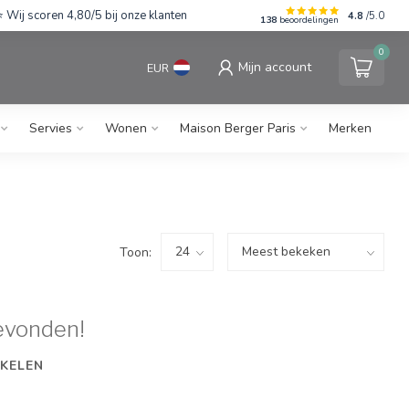
Wij scoren 4,80/5 bij onze klanten
4.8
/5.0
138
beoordelingen
0
Mijn account
EUR
Servies
Wonen
Maison Berger Paris
Merken
Toon:
evonden!
KELEN