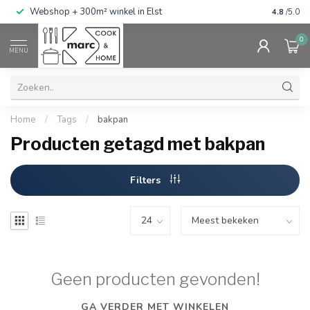
g
Webshop + 300m² winkel in Elst
Gratis ve
4.8
/5.0
0
MENU
Home
/
Tags
/
bakpan
Producten getagd met bakpan
Filters
Geen producten gevonden!
GA VERDER MET WINKELEN