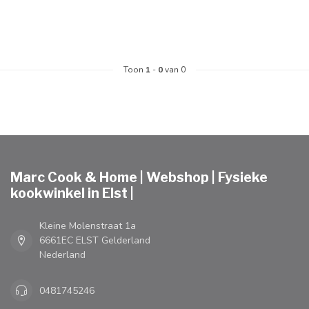
Toon
1
-
0
van 0
Marc Cook & Home | Webshop | Fysieke
kookwinkel in Elst |
Kleine Molenstraat 1a
6661EC ELST Gelderland
Nederland
0481745246