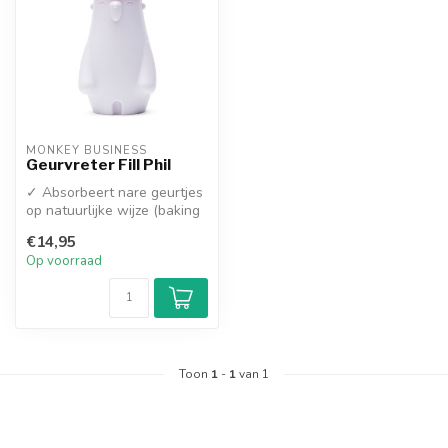
MONKEY BUSINESS
Geurvreter Fill Phil
✓ Absorbeert nare geurtjes
op natuurlijke wijze (baking
soda)
€14,95
✓ Duurzaam & Navu...
Op voorraad
Toon
1
-
1
van 1