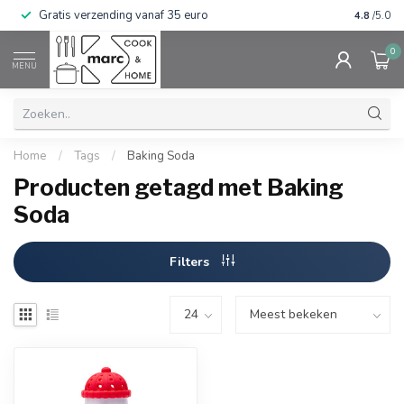
Gratis verzending vanaf 35 euro
⭐⭐⭐⭐⭐ Wij
4.8
/5.0
0
MENU
Home
/
Tags
/
Baking Soda
Producten getagd met Baking
Soda
Filters