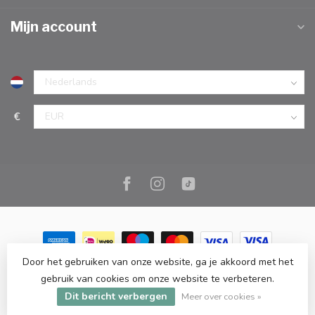
Mijn account
€
Door het gebruiken van onze website, ga je akkoord met het
© Copyright 2026 Marc Cook & Home | Webshop | Fysieke
gebruik van cookies om onze website te verbeteren.
kookwinkel in Elst |
- Powered by
Lightspeed
-
Lightspeed design
Dit bericht verbergen
by
Dyvelopment
Meer over cookies »