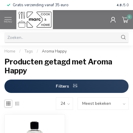
Gratis verzending vanaf 35 euro
⭐⭐⭐⭐⭐ Wij
4.8
/5.0
0
MENU
Home
/
Tags
/
Aroma Happy
Producten getagd met Aroma
Happy
Filters