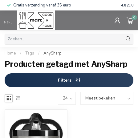
Gratis verzending vanaf 35 euro
⭐⭐⭐⭐⭐ Wij
4.8
/5.0
0
MENU
Home
/
Tags
/
AnySharp
Producten getagd met AnySharp
Filters