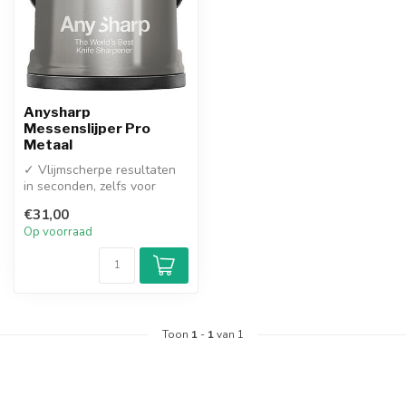
Anysharp
Messenslijper Pro
Metaal
✓ Vlijmscherpe resultaten
in seconden, zelfs voor
kartelmessen
€31,00
✓ Supersterke zu...
Op voorraad
Toon
1
-
1
van 1