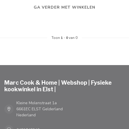
GA VERDER MET WINKELEN
Toon
1
-
0
van 0
Marc Cook & Home | Webshop | Fysieke
kookwinkel in Elst |
Kleine Molenstraat 1a
6661EC ELST Gelderland
Nederland