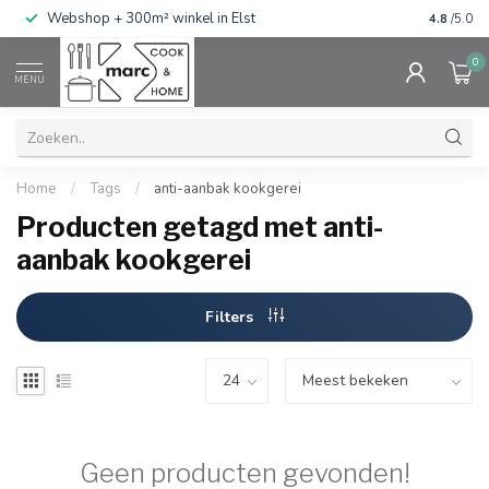
g
Webshop + 300m² winkel in Elst
Gratis ve
4.8
/5.0
0
MENU
Home
/
Tags
/
anti-aanbak kookgerei
Producten getagd met anti-
aanbak kookgerei
Filters
Geen producten gevonden!