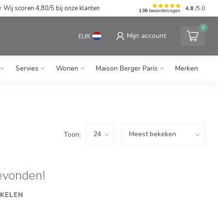
Wij scoren 4,80/5 bij onze klanten
4.8
/5.0
138
beoordelingen
0
Mijn account
EUR
Servies
Wonen
Maison Berger Paris
Merken
Toon:
evonden!
KELEN