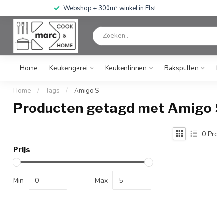
Webshop + 300m² winkel in Elst
Home
Keukengerei
Keukenlinnen
Bakspullen
Home
/
Tags
/
Amigo S
Producten getagd met Amigo 
0
Pro
Prijs
Min
Max