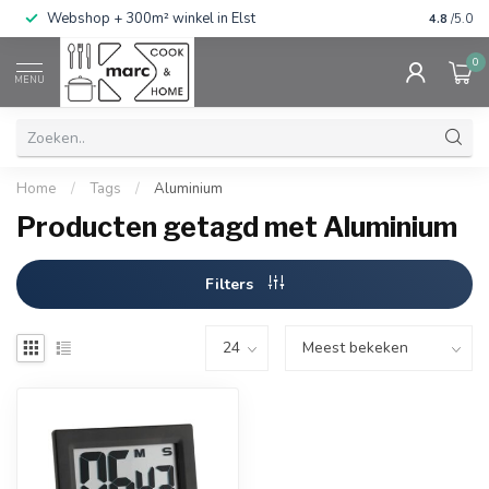
g
Webshop + 300m² winkel in Elst
Gratis ve
4.8
/5.0
0
MENU
Home
/
Tags
/
Aluminium
Producten getagd met Aluminium
Filters