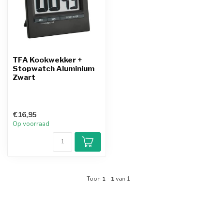
TFA Kookwekker +
Stopwatch Aluminium
Zwart
€16,95
Op voorraad
Toon
1
-
1
van 1