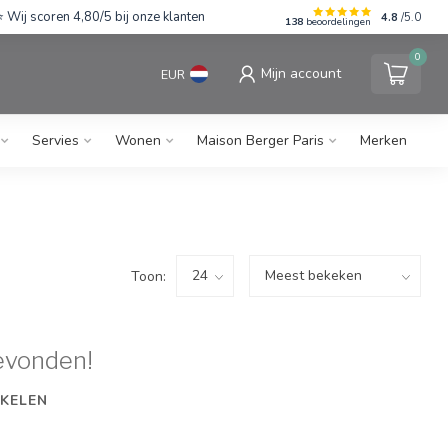
Wij scoren 4,80/5 bij onze klanten
4.8
/5.0
138
beoordelingen
0
Mijn account
EUR
Servies
Wonen
Maison Berger Paris
Merken
Toon:
evonden!
KELEN