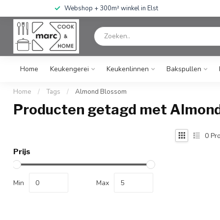
Webshop + 300m² winkel in Elst
Home
Keukengerei
Keukenlinnen
Bakspullen
Home
/
Tags
/
Almond Blossom
Producten getagd met Almon
0
Pro
Prijs
Min
Max