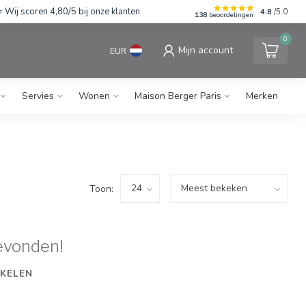
Wij scoren 4,80/5 bij onze klanten
4.8
/5.0
138
beoordelingen
0
Mijn account
EUR
Servies
Wonen
Maison Berger Paris
Merken
Toon:
evonden!
KELEN