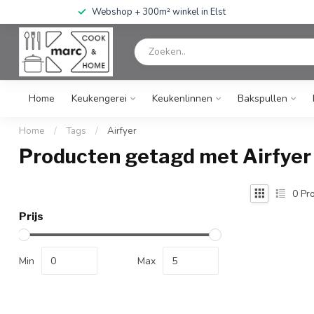
Webshop + 300m² winkel in Elst
Home
Keukengerei
Keukenlinnen
Bakspullen
Home
/
Tags
/
Airfyer
Producten getagd met Airfyer
0
Pro
Prijs
Min
Max