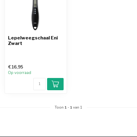
Lepelweegschaal Eni
Zwart
€16,95
Op voorraad
Toon
1
-
1
van 1