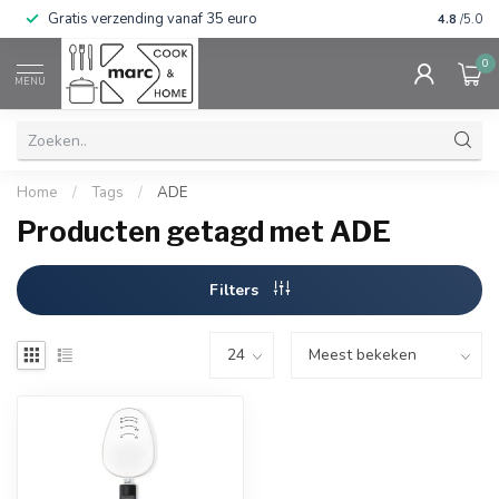
Gratis verzending vanaf 35 euro
⭐⭐⭐⭐⭐ Wij
4.8
/5.0
0
MENU
Home
/
Tags
/
ADE
Producten getagd met ADE
Filters