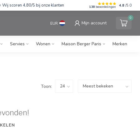
Wij scoren 4,80/5 bij onze klanten
4.8
/5.0
138
beoordelingen
0
Mijn account
EUR
Servies
Wonen
Maison Berger Paris
Merken
Toon:
evonden!
KELEN