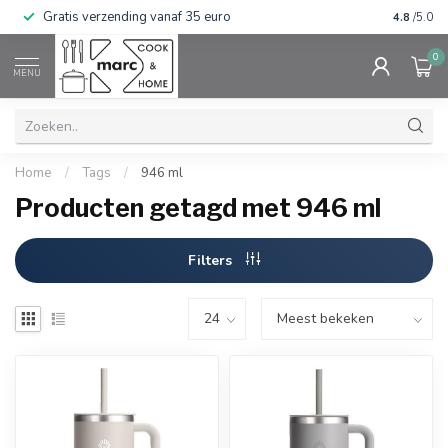
Gratis verzending vanaf 35 euro
⭐⭐⭐⭐⭐ Wij
4.8
/5.0
0
MENU
Home
/
Tags
/
946 ml
Producten getagd met 946 ml
Filters