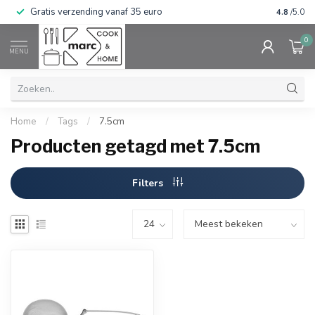
Gratis verzending vanaf 35 euro
⭐⭐⭐⭐⭐ Wij
4.8
/5.0
0
MENU
Home
/
Tags
/
7.5cm
Producten getagd met 7.5cm
Filters