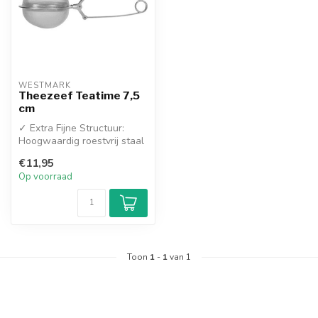
WESTMARK
Theezeef Teatime 7,5
cm
✓ Extra Fijne Structuur:
Hoogwaardig roestvrij staal
met micro-perforatie houdt
€11,95
...
Op voorraad
Toon
1
-
1
van 1