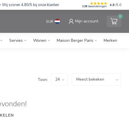
Wij scoren 4,80/5 bij onze klanten
4.8
/5.0
138
beoordelingen
0
Mijn account
EUR
Servies
Wonen
Maison Berger Paris
Merken
Toon:
evonden!
KELEN