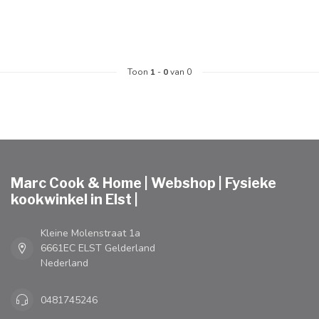
Toon
1
-
0
van 0
Marc Cook & Home | Webshop | Fysieke
kookwinkel in Elst |
Kleine Molenstraat 1a
6661EC ELST Gelderland
Nederland
0481745246