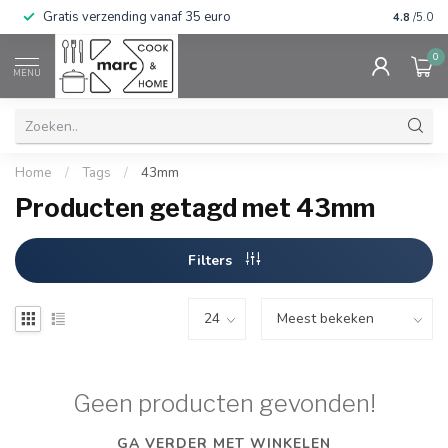
Gratis verzending vanaf 35 euro
⭐⭐⭐⭐⭐ Wij
4.8
/5.0
0
MENU
Home
/
Tags
/
43mm
Producten getagd met 43mm
Filters
Geen producten gevonden!
GA VERDER MET WINKELEN