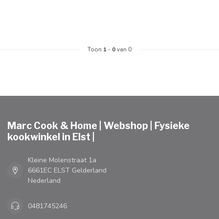
Toon
1
-
0
van 0
Marc Cook & Home | Webshop | Fysieke
kookwinkel in Elst |
Kleine Molenstraat 1a
6661EC ELST Gelderland
Nederland
0481745246