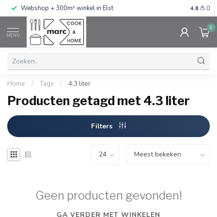
g
Webshop + 300m² winkel in Elst
Gratis ve
4.8
/5.0
0
MENU
Home
/
Tags
/
4.3 liter
Producten getagd met 4.3 liter
Filters
Geen producten gevonden!
GA VERDER MET WINKELEN