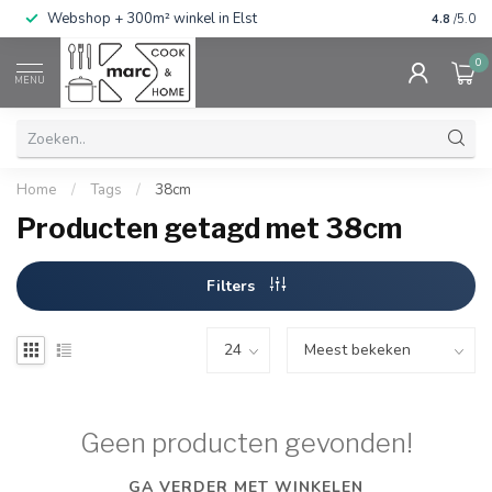
g
Webshop + 300m² winkel in Elst
Gratis ve
4.8
/5.0
0
MENU
Home
/
Tags
/
38cm
Producten getagd met 38cm
Filters
Geen producten gevonden!
GA VERDER MET WINKELEN