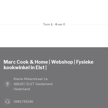
Toon
1
-
0
van 0
Marc Cook & Home | Webshop | Fysieke
kookwinkel in Elst |
Kleine Molenstraat 1a
6661EC ELST Gelderland
Nederland
0481745246