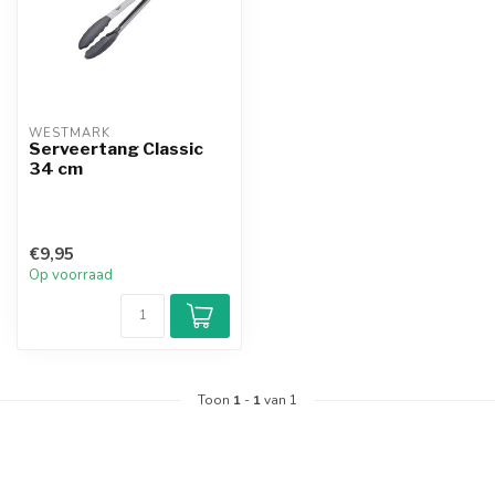
WESTMARK
Serveertang Classic
34 cm
€9,95
Op voorraad
Toon
1
-
1
van 1