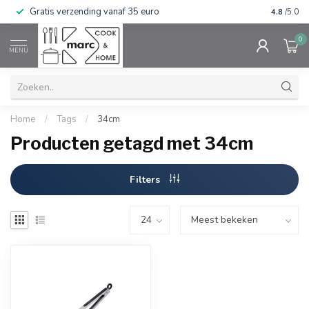
Gratis verzending vanaf 35 euro
⭐⭐⭐⭐⭐ Wij
4.8
/5.0
0
MENU
Home
/
Tags
/
34cm
Producten getagd met 34cm
Filters