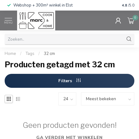
g
Webshop + 300m² winkel in Elst
Gratis ve
4.8
/5.0
0
MENU
Home
/
Tags
/
32 cm
Producten getagd met 32 cm
Filters
Geen producten gevonden!
GA VERDER MET WINKELEN