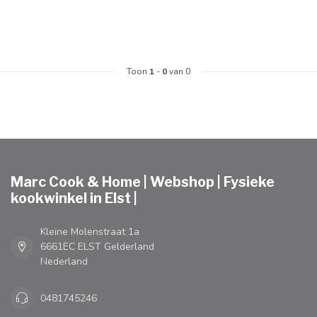
Toon
1
-
0
van 0
Marc Cook & Home | Webshop | Fysieke
kookwinkel in Elst |
Kleine Molenstraat 1a
6661EC ELST Gelderland
Nederland
0481745246