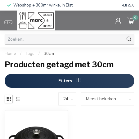
g
Webshop + 300m² winkel in Elst
Gratis ve
4.8
/5.0
0
MENU
Home
/
Tags
/
30cm
Producten getagd met 30cm
Filters