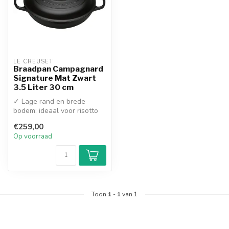
LE CREUSET
Braadpan Campagnard
Signature Mat Zwart
3.5 Liter 30 cm
✓ Lage rand en brede
bodem: ideaal voor risotto
en stoofschotels
€259,00
✓ Zwart emaill...
Op voorraad
Toon
1
-
1
van 1