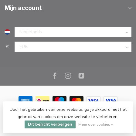
Mijn account
€
Door het gebruiken van onze website, ga je akkoord met het
© Copyright 2026 Marc Cook & Home | Webshop | Fysieke
gebruik van cookies om onze website te verbeteren.
kookwinkel in Elst |
- Powered by
Lightspeed
-
Lightspeed design
Dit bericht verbergen
by
Dyvelopment
Meer over cookies »