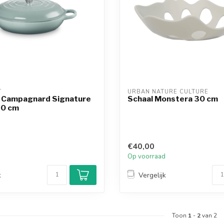
T
URBAN NATURE CULTURE
 Campagnard Signature
Schaal Monstera 30 cm
30 cm
€40,00
d
Op voorraad
k
Vergelijk
Toon
1
-
2
van 2