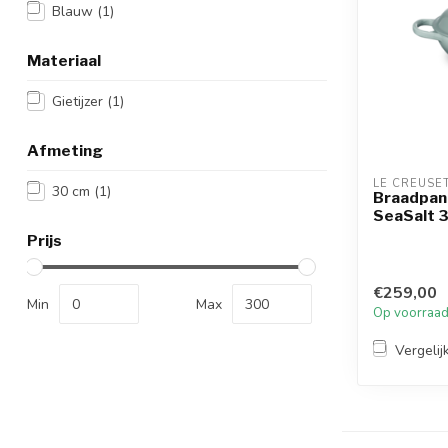
Blauw
(1)
Materiaal
Gietijzer
(1)
Afmeting
LE CREUSE
30 cm
(1)
Braadpan
SeaSalt 
Prijs
€259,00
Min
Max
Op voorraa
Vergelij