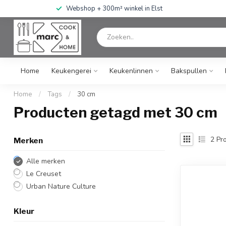
Webshop + 300m² winkel in Elst
Home
Keukengerei
Keukenlinnen
Bakspullen
Home
/
Tags
/
30 cm
Producten getagd met 30 cm
2
Pro
Merken
Alle merken
Le Creuset
Urban Nature Culture
Kleur