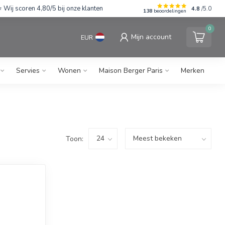
Wij scoren 4,80/5 bij onze klanten
4.8
/5.0
138
beoordelingen
0
Mijn account
EUR
Servies
Wonen
Maison Berger Paris
Merken
Toon: