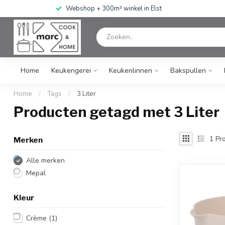
Webshop + 300m² winkel in Elst
Home
Keukengerei
Keukenlinnen
Bakspullen
Home
/
Tags
/
3 Liter
Producten getagd met 3 Liter
1
Pro
Merken
Alle merken
Mepal
Kleur
Crème
(1)