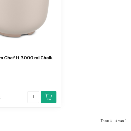
 Chef It 3000 ml Chalk
d
k
Toon
1
-
1
van 1