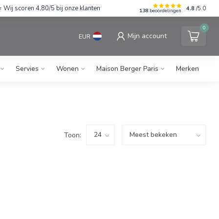
Wij scoren 4,80/5 bij onze klanten
4.8
/5.0
138
beoordelingen
0
Mijn account
EUR
Servies
Wonen
Maison Berger Paris
Merken
Toon: