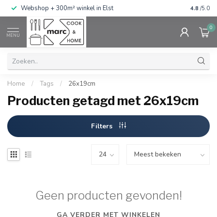
g
Webshop + 300m² winkel in Elst
Gratis ve
4.8
/5.0
0
MENU
Home
/
Tags
/
26x19cm
Producten getagd met 26x19cm
Filters
Geen producten gevonden!
GA VERDER MET WINKELEN