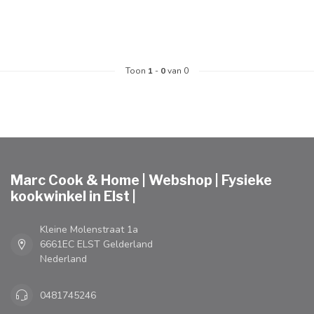
Toon
1
-
0
van 0
Marc Cook & Home | Webshop | Fysieke
kookwinkel in Elst |
Kleine Molenstraat 1a
6661EC ELST Gelderland
Nederland
0481745246