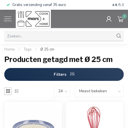
Gratis verzending vanaf 35 euro
⭐⭐⭐⭐⭐ Wij
4.8
/5.0
0
MENU
Home
/
Tags
/
Ø 25 cm
Producten getagd met Ø 25 cm
Filters