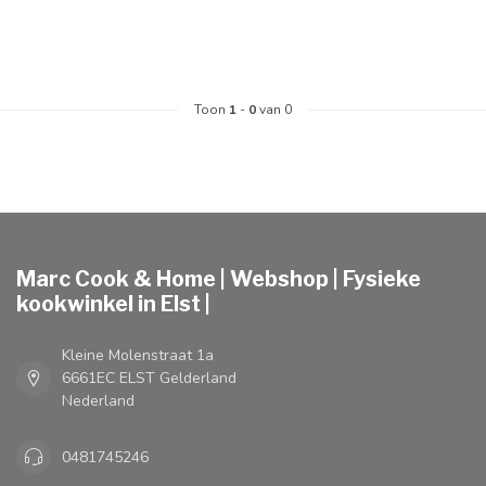
Toon
1
-
0
van 0
Marc Cook & Home | Webshop | Fysieke
kookwinkel in Elst |
Kleine Molenstraat 1a
6661EC ELST Gelderland
Nederland
0481745246