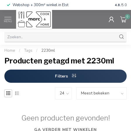
g
Webshop + 300m² winkel in Elst
Gratis ve
4.8
/5.0
0
MENU
Home
/
Tags
/
2230ml
Producten getagd met 2230ml
Filters
Geen producten gevonden!
GA VERDER MET WINKELEN