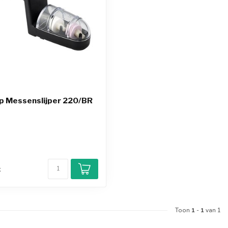
p Messenslijper 220/BR
d
k
Toon
1
-
1
van 1