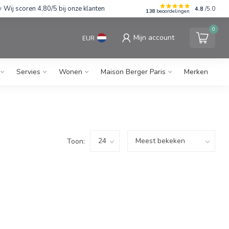
Wij scoren 4,80/5 bij onze klanten
4.8
/5.0
138
beoordelingen
0
Mijn account
EUR
Servies
Wonen
Maison Berger Paris
Merken
Toon: