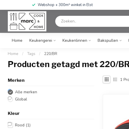
Webshop + 300m² winkel in Elst
Home
Keukengerei
Keukenlinnen
Bakspullen
Home
/
Tags
/
220/BR
Producten getagd met 220/B
1
Pro
Merken
Alle merken
Global
Kleur
Rood
(1)