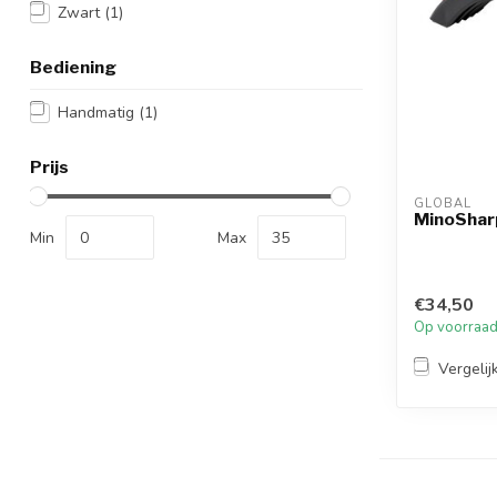
Zwart
(1)
Bediening
Handmatig
(1)
Prijs
GLOBAL
MinoShar
Min
Max
€34,50
Op voorraa
Vergelij