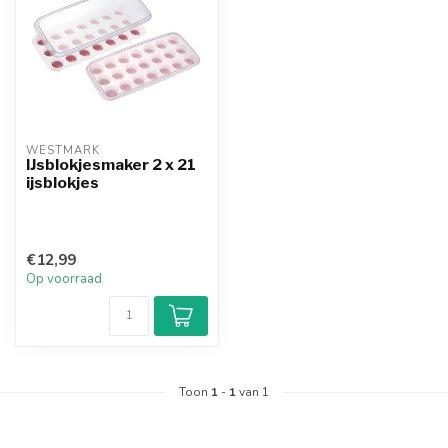
WESTMARK
IJsblokjesmaker 2 x 21
ijsblokjes
€12,99
Op voorraad
Toon
1
-
1
van 1