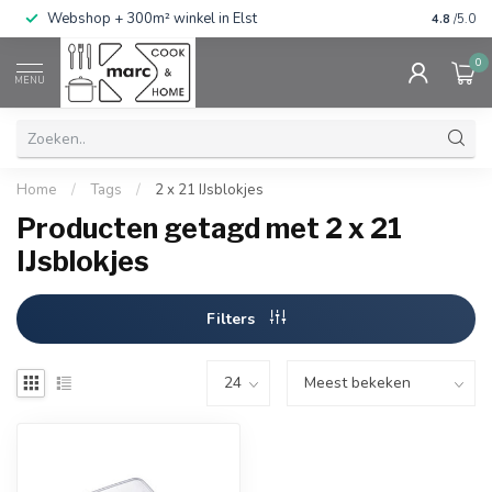
g
Webshop + 300m² winkel in Elst
Gratis ve
4.8
/5.0
0
MENU
Home
/
Tags
/
2 x 21 IJsblokjes
Producten getagd met 2 x 21
IJsblokjes
Filters