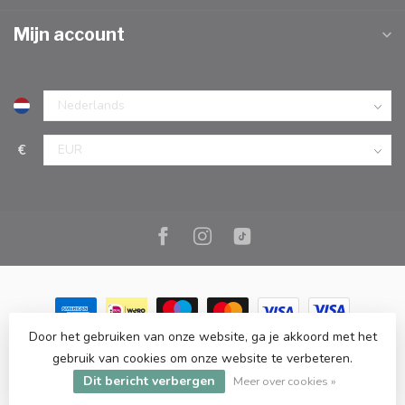
Mijn account
€
Door het gebruiken van onze website, ga je akkoord met het
© Copyright 2026 Marc Cook & Home | Webshop | Fysieke
gebruik van cookies om onze website te verbeteren.
kookwinkel in Elst |
- Powered by
Lightspeed
-
Lightspeed design
Dit bericht verbergen
by
Dyvelopment
Meer over cookies »