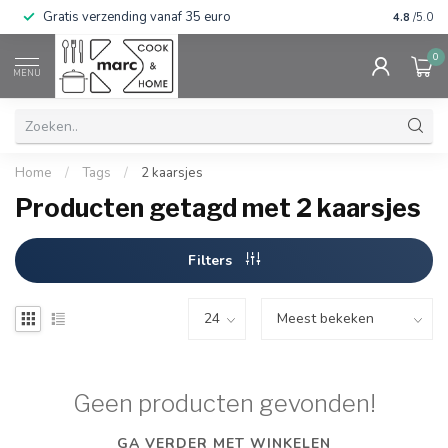
Gratis verzending vanaf 35 euro
⭐⭐⭐⭐⭐ Wij
4.8
/5.0
0
MENU
Home
/
Tags
/
2 kaarsjes
Producten getagd met 2 kaarsjes
Filters
Geen producten gevonden!
GA VERDER MET WINKELEN