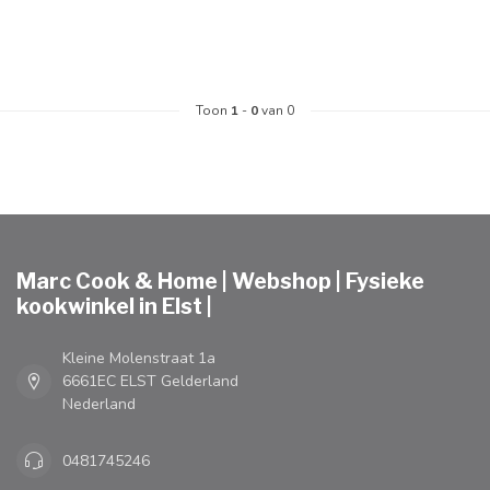
Toon
1
-
0
van 0
Marc Cook & Home | Webshop | Fysieke
kookwinkel in Elst |
Kleine Molenstraat 1a
6661EC ELST Gelderland
Nederland
0481745246