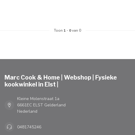
Toon
1
-
0
van 0
Marc Cook & Home | Webshop | Fysieke
kookwinkel in Elst |
Kleine Molenstraat 1a
6661EC ELST Gelderland
Nederland
0481745246