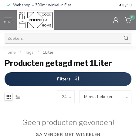
g
Webshop + 300m² winkel in Elst
Gratis ve
4.8
/5.0
0
MENU
Home
/
Tags
/
1Liter
Producten getagd met 1Liter
Filters
Geen producten gevonden!
GA VERDER MET WINKELEN