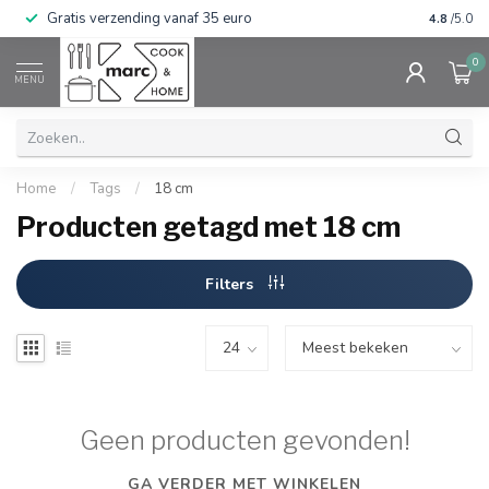
Gratis verzending vanaf 35 euro
⭐⭐⭐⭐⭐ Wij
4.8
/5.0
0
MENU
Home
/
Tags
/
18 cm
Producten getagd met 18 cm
Filters
Geen producten gevonden!
GA VERDER MET WINKELEN