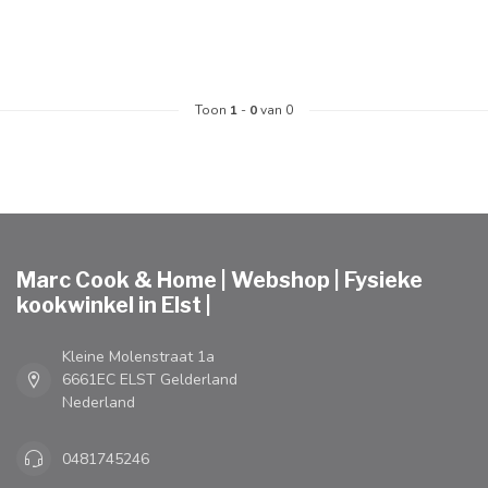
Toon
1
-
0
van 0
Marc Cook & Home | Webshop | Fysieke
kookwinkel in Elst |
Kleine Molenstraat 1a
6661EC ELST Gelderland
Nederland
0481745246