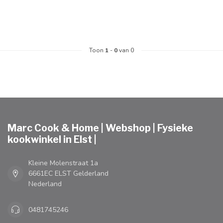
Toon
1
-
0
van 0
Marc Cook & Home | Webshop | Fysieke
kookwinkel in Elst |
Kleine Molenstraat 1a
6661EC ELST Gelderland
Nederland
0481745246