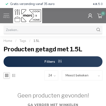
Gratis verzending vanaf 35 euro
⭐⭐⭐⭐⭐ Wij
4.8
/5.0
0
MENU
Home
/
Tags
/
1.5L
Producten getagd met 1.5L
Filters
Geen producten gevonden!
GA VERDER MET WINKELEN