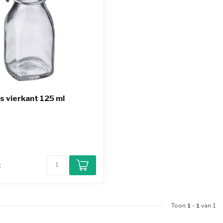
s vierkant 125 ml
d
k
Toon
1
-
1
van 1