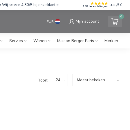
Wij scoren 4,80/5 bij onze klanten
4.8
/5.0
138
beoordelingen
0
Mijn account
EUR
Servies
Wonen
Maison Berger Paris
Merken
Toon: