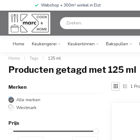
Webshop + 300m² winkel in Elst
Home
Keukengerei
Keukenlinnen
Bakspullen
Home
/
Tags
/
125 ml
Producten getagd met 125 ml
1
Pro
Merken
Alle merken
Westmark
Prijs