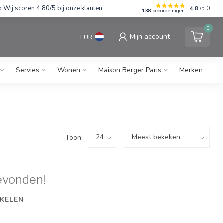
Wij scoren 4,80/5 bij onze klanten
4.8
/5.0
138
beoordelingen
0
Mijn account
EUR
Servies
Wonen
Maison Berger Paris
Merken
Toon:
evonden!
KELEN