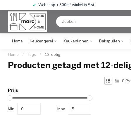
Webshop + 300m² winkel in Elst
Home
Keukengerei
Keukenlinnen
Bakspullen
Home
/
Tags
/
12-delig
Producten getagd met 12-deli
0
Pro
Prijs
Min
Max