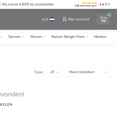
Wij scoren 4,80/5 bij onze klanten
4.8
/5.0
138
beoordelingen
0
Mijn account
EUR
Servies
Wonen
Maison Berger Paris
Merken
Toon:
evonden!
KELEN