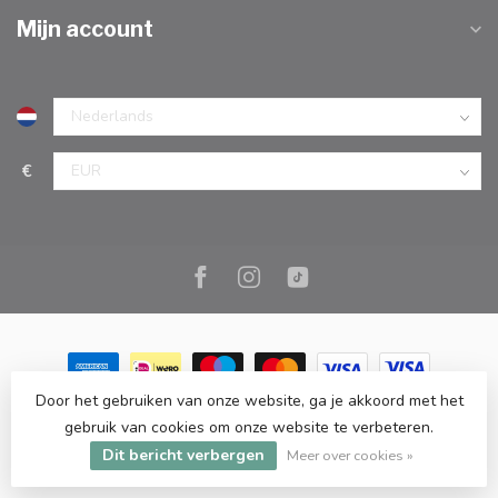
Mijn account
€
Door het gebruiken van onze website, ga je akkoord met het
© Copyright 2026 Marc Cook & Home | Webshop | Fysieke
gebruik van cookies om onze website te verbeteren.
kookwinkel in Elst |
- Powered by
Lightspeed
-
Lightspeed design
Dit bericht verbergen
by
Dyvelopment
Meer over cookies »