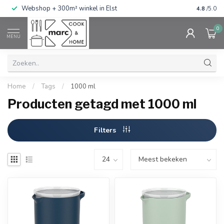
g
Webshop + 300m² winkel in Elst
Gratis ve
4.8
/5.0
0
MENU
Home
/
Tags
/
1000 ml
Producten getagd met 1000 ml
Filters