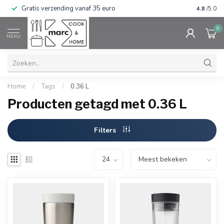
Gratis verzending vanaf 35 euro
⭐⭐⭐⭐⭐ Wij
4.8
/5.0
0
MENU
Home
/
Tags
/
0.36 L
Producten getagd met 0.36 L
Filters