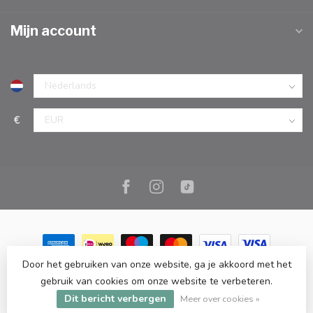
Mijn account
€
Door het gebruiken van onze website, ga je akkoord met het
© Copyright 2026 Marc Cook & Home | Webshop | Fysieke
gebruik van cookies om onze website te verbeteren.
kookwinkel in Elst |
- Powered by
Lightspeed
-
Lightspeed design
Dit bericht verbergen
by
Dyvelopment
Meer over cookies »