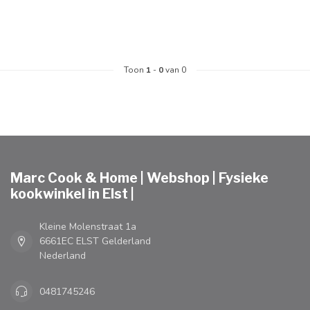
Toon
1
-
0
van 0
Marc Cook & Home | Webshop | Fysieke
kookwinkel in Elst |
Kleine Molenstraat 1a
6661EC ELST Gelderland
Nederland
0481745246