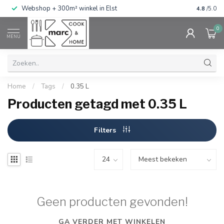
g
Webshop + 300m² winkel in Elst
Gratis ve
4.8
/5.0
0
MENU
Home
/
Tags
/
0.35 L
Producten getagd met 0.35 L
Filters
Geen producten gevonden!
GA VERDER MET WINKELEN