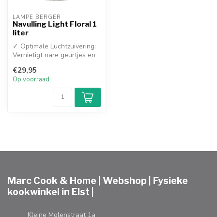
LAMPE BERGER
Navulling Light Floral 1
liter
✓ Optimale Luchtzuivering:
Vernietigt nare geurtjes en
bacteriën effectief
€29,95
✓ Su...
Op voorraad
Marc Cook & Home | Webshop | Fysieke
kookwinkel in Elst |
Kleine Molenstraat 1a