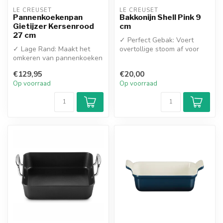
LE CREUSET
LE CREUSET
Pannenkoekenpan
Bakkonijn Shell Pink 9
Gietijzer Kersenrood
cm
27 cm
✓ Perfect Gebak: Voert
✓ Lage Rand: Maakt het
overtollige stoom af voor
omkeren van pannenkoeken
een knapperige taartbodem
en flensjes zeer eenvoudig
✓ Vo...
€129,95
€20,00
✓ Du...
Op voorraad
Op voorraad