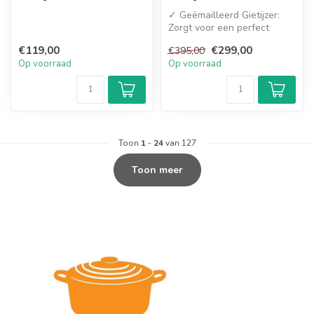
✓ Geëmailleerd Gietijzer:
Zorgt voor een perfect
gelijkmatige
€119,00
€299,00
€395,00
warmteverdeling en...
Op voorraad
Op voorraad
Toon
1
-
24
van 127
Toon meer