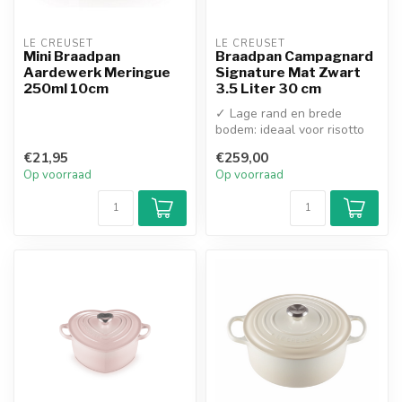
LE CREUSET
LE CREUSET
Mini Braadpan
Braadpan Campagnard
Aardewerk Meringue
Signature Mat Zwart
250ml 10cm
3.5 Liter 30 cm
✓ Lage rand en brede
bodem: ideaal voor risotto
en stoofschotels
€21,95
€259,00
✓ Zwart emaill...
Op voorraad
Op voorraad