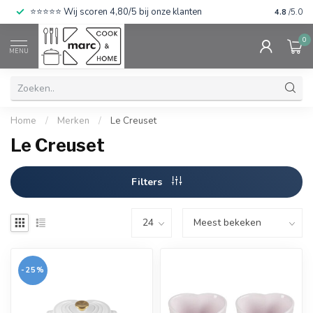
⭐⭐⭐⭐⭐ Wij scoren 4,80/5 bij onze klanten
4.8
/5.0
0
MENU
Home
/
Merken
/
Le Creuset
Le Creuset
Filters
-25%