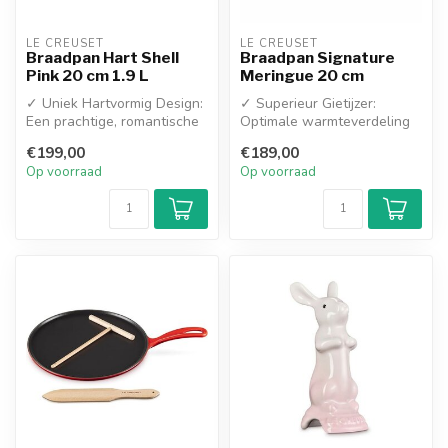
LE CREUSET
LE CREUSET
Braadpan Hart Shell
Braadpan Signature
Pink 20 cm 1.9 L
Meringue 20 cm
✓ Uniek Hartvormig Design:
✓ Superieur Gietijzer:
Een prachtige, romantische
Optimale warmteverdeling
eyecatcher op het fornuis ...
en -retentie voor gelijkmatig
€199,00
€189,00
ga...
Op voorraad
Op voorraad