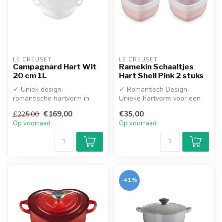
LE CREUSET
LE CREUSET
Campagnard Hart Wit
Ramekin Schaaltjes
20 cm 1L
Hart Shell Pink 2 stuks
✓ Uniek design:
✓ Romantisch Design:
romantische hartvorm in
Unieke hartvorm voor een
tijdloos: glanzend wit
liefdevolle presentatie
€169,00
€35,00
€225,00
✓ Superieure gar...
✓ Hoogwaa...
Op voorraad
Op voorraad
-41%