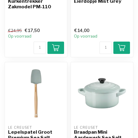
Kurkentrekker
Eierdopje Mist Grey
Zakmodel PM-110
€17,50
€14,00
€24,95
Op voorraad
Op voorraad
LE CREUSET
LE CREUSET
Lepelspatel Groot
Braadpan Mini
Premium Sea Salt
Aardewerk Sea Salt