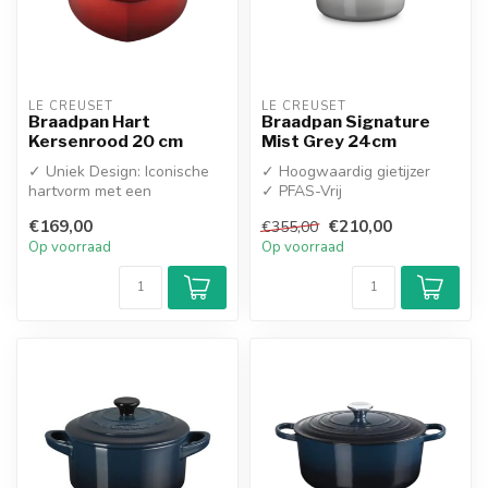
LE CREUSET
LE CREUSET
Braadpan Hart
Braadpan Signature
Kersenrood 20 cm
Mist Grey 24cm
✓ Uniek Design: Iconische
✓ Hoogwaardig gietijzer
hartvorm met een
✓ PFAS-Vrij
exclusieve hartvormige
€169,00
€210,00
€355,00
RVS-knop
Op voorraad
Op voorraad
✓ Su...