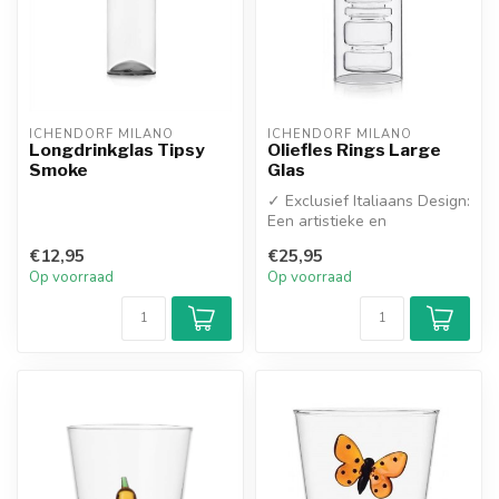
ICHENDORF MILANO
ICHENDORF MILANO
Longdrinkglas Tipsy
Oliefles Rings Large
Smoke
Glas
✓ Exclusief Italiaans Design:
Een artistieke en
functionele toevoeging aan
€12,95
€25,95
elke ...
Op voorraad
Op voorraad