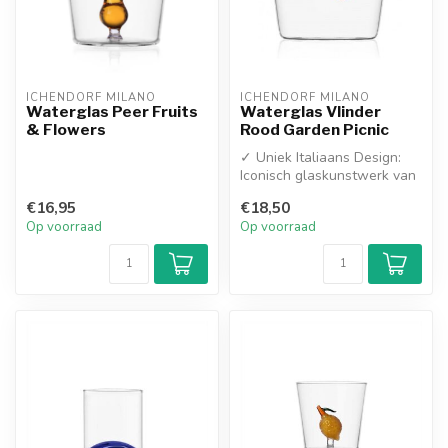
ICHENDORF MILANO
ICHENDORF MILANO
Waterglas Peer Fruits
Waterglas Vlinder
& Flowers
Rood Garden Picnic
✓ Uniek Italiaans Design:
Iconisch glaskunstwerk van
Ichendorf Milano,
€16,95
€18,50
ontworpen...
Op voorraad
Op voorraad