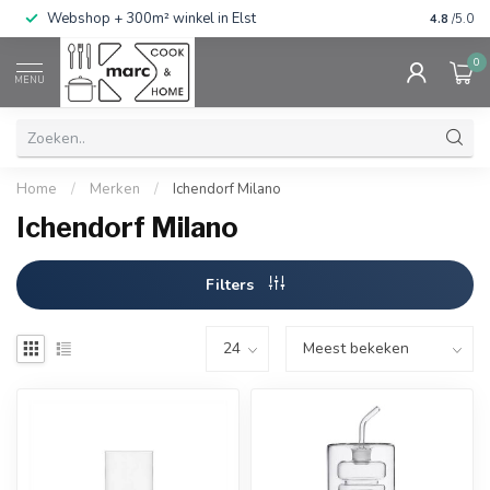
g
Webshop + 300m² winkel in Elst
Gratis ve
4.8
/5.0
0
MENU
Home
/
Merken
/
Ichendorf Milano
Ichendorf Milano
Filters