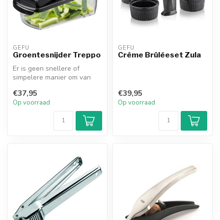
GEFU
GEFU
Groentesnijder Treppo
Crème Brûléeset Zula
Er is geen snellere of
simpelere manier om van
fruit en groenten vierkantjes
€37,95
€39,95
te ...
Op voorraad
Op voorraad