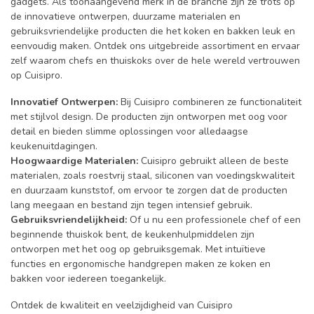
gadgets. Als toonaangevend merk in de branche zijn ze trots op
de innovatieve ontwerpen, duurzame materialen en
gebruiksvriendelijke producten die het koken en bakken leuk en
eenvoudig maken. Ontdek ons uitgebreide assortiment en ervaar
zelf waarom chefs en thuiskoks over de hele wereld vertrouwen
op Cuisipro.
Innovatief Ontwerpen:
Bij Cuisipro combineren ze functionaliteit
met stijlvol design. De producten zijn ontworpen met oog voor
detail en bieden slimme oplossingen voor alledaagse
keukenuitdagingen.
Hoogwaardige Materialen:
Cuisipro gebruikt alleen de beste
materialen, zoals roestvrij staal, siliconen van voedingskwaliteit
en duurzaam kunststof, om ervoor te zorgen dat de producten
lang meegaan en bestand zijn tegen intensief gebruik.
Gebruiksvriendelijkheid:
Of u nu een professionele chef of een
beginnende thuiskok bent, de keukenhulpmiddelen zijn
ontworpen met het oog op gebruiksgemak. Met intuïtieve
functies en ergonomische handgrepen maken ze koken en
bakken voor iedereen toegankelijk.
Ontdek de kwaliteit en veelzijdigheid van Cuisipro