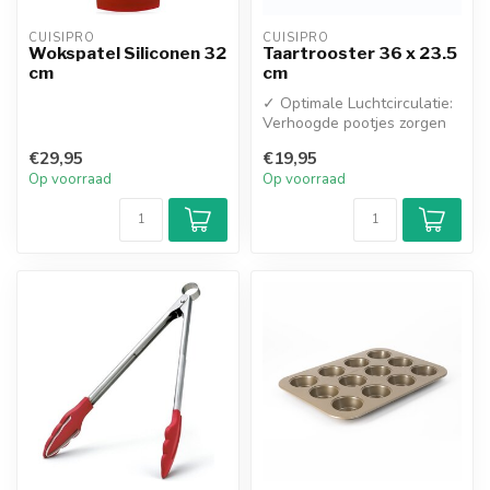
CUISIPRO
CUISIPRO
Wokspatel Siliconen 32
Taartrooster 36 x 23.5
cm
cm
✓ Optimale Luchtcirculatie:
Verhoogde pootjes zorgen
voor een perfecte
€29,95
€19,95
luchtstro...
Op voorraad
Op voorraad