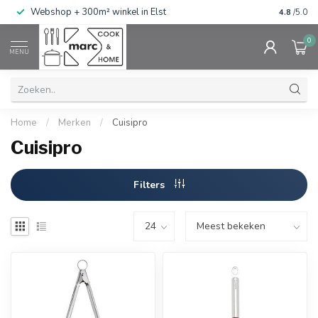
g
Webshop + 300m² winkel in Elst
Gratis ve
4.8
/5.0
0
MENU
Home
/
Merken
/
Cuisipro
Cuisipro
Filters