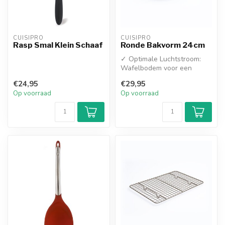
CUISIPRO
CUISIPRO
Rasp Smal Klein Schaaf
Ronde Bakvorm 24cm
✓ Optimale Luchtstroom:
Wafelbodem voor een
gelijkmatige garing en
€24,95
€29,95
bruining
Op voorraad
Op voorraad
✓ D...