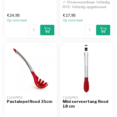
✓ Onverwoestbaar Volledig
RVS: Volledig opgebouwd
uit zware kwaliteit roestvrij
€24,95
€17,95
...
Op voorraad
Op voorraad
CUISIPRO
CUISIPRO
Pastalepel Rood 35cm
Mini serveertang Rood
18 cm