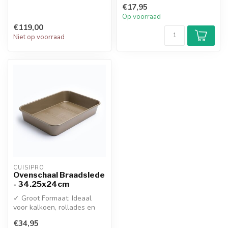
€17,95
vaatwasserbestendig
Op voorraad
€119,00
Niet op voorraad
CUISIPRO
Ovenschaal Braadslede
- 34.25x24cm
✓ Groot Formaat: Ideaal
voor kalkoen, rollades en
complete ovenmaaltijden
€34,95
✓ Opt...