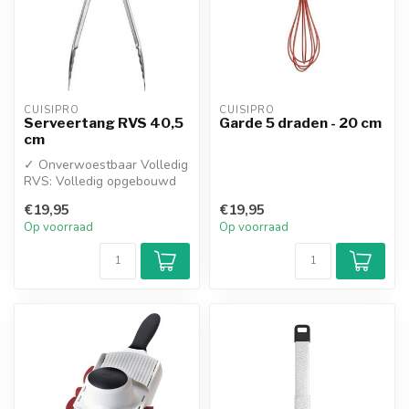
CUISIPRO
CUISIPRO
Serveertang RVS 40,5
Garde 5 draden - 20 cm
cm
✓ Onverwoestbaar Volledig
RVS: Volledig opgebouwd
uit zware kwaliteit roestvrij
€19,95
€19,95
...
Op voorraad
Op voorraad