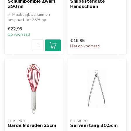
Schuimpompje Zwart
Snijbestendige
390 ml
Handschoen
✓ Maakt rijk schuim en
bespaart tot 75% op
vloeibare zeep
€22,95
✓ Met handige zuignap...
Op voorraad
€16,95
Niet op voorraad
CUISIPRO
CUISIPRO
Garde 8 draden 25cm
Serveertang 30,5cm