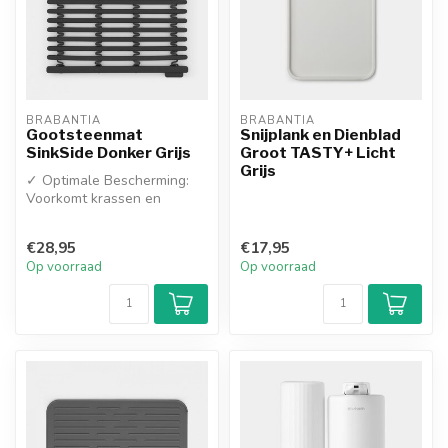
BRABANTIA
BRABANTIA
Gootsteenmat
Snijplank en Dienblad
SinkSide Donker Grijs
Groot TASTY+ Licht
Grijs
✓ Optimale Bescherming:
Voorkomt krassen en
beschadigingen aan je
gootsteen én b...
€28,95
€17,95
Op voorraad
Op voorraad