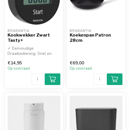
BRABANTIA
BRABANTIA
Kookwekker Zwart
Koekenpan Patron
Tasty+
28cm
✓ Eenvoudige
Draaibediening: Snel en
nauwkeurig de tijd instellen
€14,95
€69,00
door simpelweg...
Op voorraad
Op voorraad