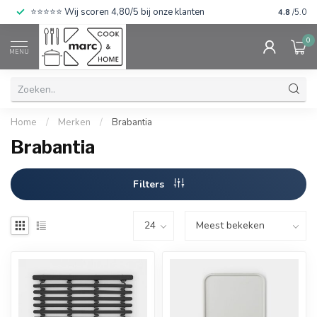
⭐⭐⭐⭐⭐ Wij scoren 4,80/5 bij onze klanten
4.8
/5.0
0
MENU
Home
/
Merken
/
Brabantia
Brabantia
Filters