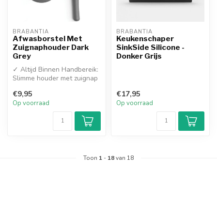
BRABANTIA
BRABANTIA
Afwasborstel Met
Keukenschaper
Zuignaphouder Dark
SinkSide Silicone -
Grey
Donker Grijs
✓ Altijd Binnen Handbereik:
Slimme houder met zuignap
die je eenvoudig aan de bi...
€9,95
€17,95
Op voorraad
Op voorraad
Toon
1
-
18
van 18