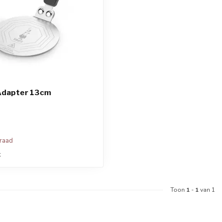
 Adapter 13cm
rraad
k
Toon
1
-
1
van 1