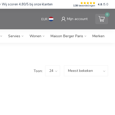
Wij scoren 4,80/5 bij onze klanten
4.8
/5.0
138
beoordelingen
0
Mijn account
EUR
Servies
Wonen
Maison Berger Paris
Merken
Toon: