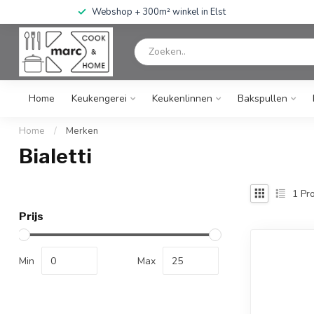
Webshop + 300m² winkel in Elst
Home
Keukengerei
Keukenlinnen
Bakspullen
Home
/
Merken
Bialetti
1
Pro
Prijs
Min
Max