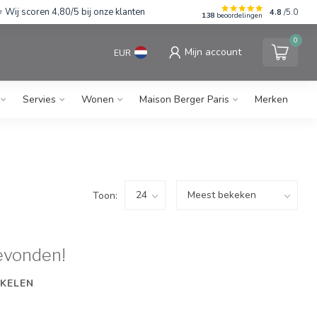
Wij scoren 4,80/5 bij onze klanten
4.8
/5.0
138
beoordelingen
0
Mijn account
EUR
Servies
Wonen
Maison Berger Paris
Merken
Toon:
evonden!
KELEN